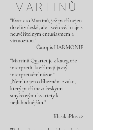
MARTINŮ
"Kvarteto Martinů, jež patří nejen
do elity české, ale i světové, hraje s
neuvěřitelným entusiasmem a
virtuozitou."
Časopis HARMONIE
"Martinů Quartet je z kategorie
interpretů, kteří mají jasný
interpretační názor.“
„Není to jen o líbezném zvuku,
který patří mezi českými
smyčcovými kvartety k
nejlahodnějším."
KlasikaPlus.cz