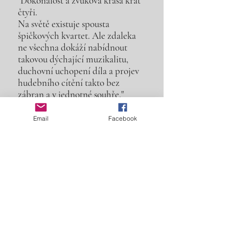
"Dokonalost a zvuková krása krát
čtyři.
Na světě existuje spousta
špičkových kvartet. Ale zdaleka
ne všechna dokáží nabídnout
takovou dýchající muzikalitu,
duchovní uchopení díla a projev
hudebního cítění takto bez
zábran a v jednotné souhře."
Festival EUROPAISCHE
WOCHEN
Email
Facebook
Speciální LP edice
k 50. výročí
Kvarteta Martinů
a 25 letům spolupráce s předním
americkým skladatelem E. M.
McKinley