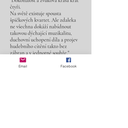
"Dokonalost a zvuková krása krát
čtyři.
Na světě existuje spousta
špičkových kvartet. Ale zdaleka
ne všechna dokáží nabídnout
takovou dýchající muzikalitu,
duchovní uchopení díla a projev
hudebního cítění takto bez
zábran a v jednotné souhře."
Festival EUROPAISCHE
WOCHEN
Email
Facebook
Speciální LP edice
k 50. výročí
Kvarteta Martinů
a 25 letům spolupráce s předním
americkým skladatelem E. M.
McKinley