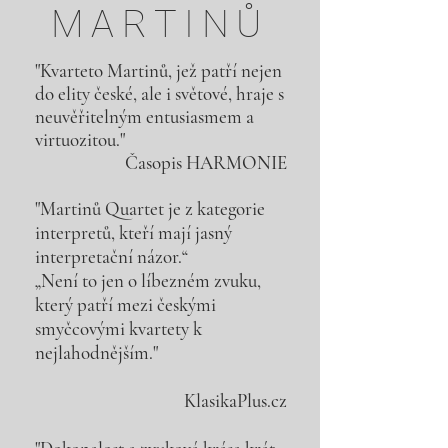
MARTINŮ
"Kvarteto Martinů, jež patří nejen
do elity české, ale i světové, hraje s
neuvěřitelným entusiasmem a
virtuozitou."
Časopis HARMONIE
"Martinů Quartet je z kategorie
interpretů, kteří mají jasný
interpretační názor.“
„Není to jen o líbezném zvuku,
který patří mezi českými
smyčcovými kvartety k
nejlahodnějším."
KlasikaPlus.cz